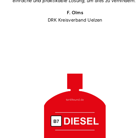
einfache und praktikable Lösung, um dies zu verhindern."
F. Olms
DRK Kreisverband Uelzen