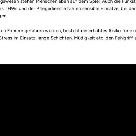
ngswesen stehen Menschenleben auf dem Spiel. Auch die Funkstr
s THWs und der Pflegedienste fahren sensible Einsätze, bei de
gen.
n Fahrern gefahren werden, besteht ein erhöhtes Risiko für ein
ress im Einsatz, lange Schichten, Müdigkeit etc. den Fehlgriff 